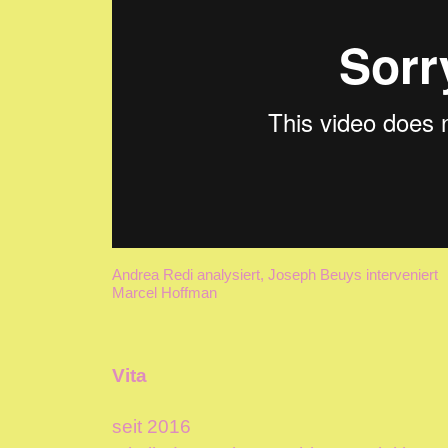
Andrea Redi analysiert, Joseph Beuys interveniert
Marcel Hoffman
Vita
seit 2016