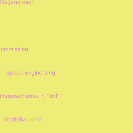
s Regeneration
nkommission
– Space Engineering
eschosswohnbau in Tirol“
, Städtebau und