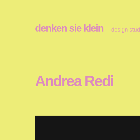
denken sie klein
design stud
Andrea Redi